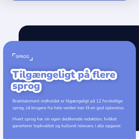
SPROG
Tilgængeligt på flere
sprog
Braintainment-indholdet er tilgængeligt på 12 forskellige
sprog, så brugere fra hele verden kan få en god oplevelse.
Hvert sprog har sin egen dedikerede redaktion, hvilket
garanterer topkvalitet og kulturel relevans i alle opgaver.