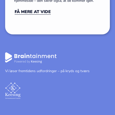
hjemmeside – den sikrer også, at de kommer igen.
FÅ MERE AT VIDE
Vi løser fremtidens udfordringer – på kryds og tværs