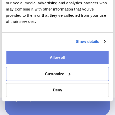
03
our social media, advertising and analytics partners who
may combine it with other information that you’ve
provided to them or that they’ve collected from your use
Indsæt og spil
of their services.
Kopiér og indsæt integrationskode for de udvalgte
opgaver og spil. Det er et lille stykke HTML-kode,
som nemt kan indsættes.
Show details
Allow all
04
Customize
Optimeret til alle skærme
Deny
Alle spil og opgaver er optimerede til en perfekt
oplevelse på alle enheder.