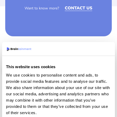
CONTACT US
Want to know more?
GENERÉR INDTÆGT
This website uses cookies
Nye pengestrømme?
We use cookies to personalise content and ads, to
provide social media features and to analyse our traffic.
Uanset hvilken model I vælger, så hjælper vi jer hele vejen med at
We also share information about your use of our site with
få den bedste løsning. Gennem ekspertvejledning og erfaring
our social media, advertising and analytics partners who
sikrer vi en skræddersyet løsning til brugernes spiloplevelser.
may combine it with other information that you’ve
provided to them or that they’ve collected from your use
Løft jeres brugeroplevelse til nye højder, og maksimér udbyttet
of their services.
med vores innovative Braintainment-platform. Sammen med os