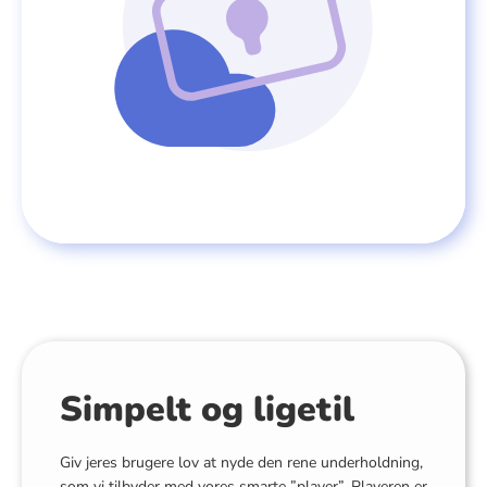
Simpelt og ligetil
Giv jeres brugere lov at nyde den rene underholdning,
som vi tilbyder med vores smarte ”player”. Playeren er