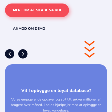
MERE OM AT SKABE VÆRDI
ANMOD OM DEMO
Vil I opbygge en loyal database?
Vores engagerende opgaver og spil tiltrækker millioner af
brugere hver måned. Lad os hjælpe jer med at opbygge en
loyal kundebase.