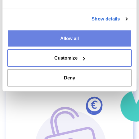
kan I udnytte det fulde potentiale i Braintainment-platformen,
hvor den store værdi er brugeroplevelser og optimale løsninger.
Show details
MERE OM AT FORØGE INDTÆGTER
Allow all
ANMOD OM DEMO
Customize
Deny