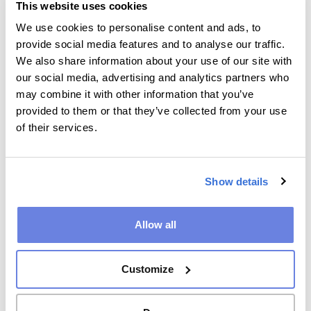
This website uses cookies
We use cookies to personalise content and ads, to
03
provide social media features and to analyse our traffic.
We also share information about your use of our site with
our social media, advertising and analytics partners who
Einfügen und Loslegen
may combine it with other information that you’ve
provided to them or that they’ve collected from your use
Übernehmen Sie den bereitgestellten
of their services.
Einbettungscode für die ausgewählten Rätsel und
Spiele. Es ist ein einfaches Snippet, das Sie leicht in
den HTML-Code Ihrer Website einfügen können.
Show details
Allow all
04
Customize
Nahtloses Erlebnis auf jedem