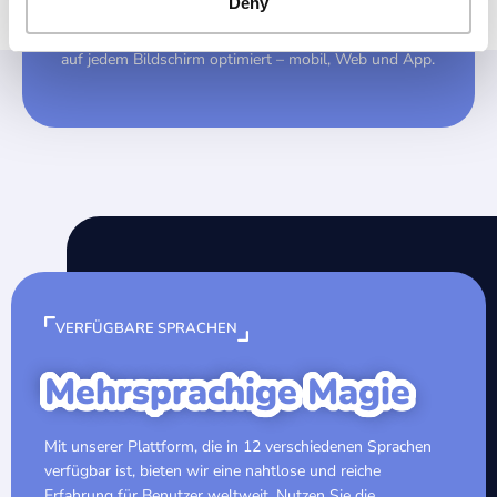
Bildschirm
Deny
Alle Spiele und Rätsel sind für ein perfektes Erlebnis
auf jedem Bildschirm optimiert – mobil, Web und App.
VERFÜGBARE SPRACHEN
Mehrsprachige Magie
Mit unserer Plattform, die in 12 verschiedenen Sprachen
verfügbar ist, bieten wir eine nahtlose und reiche
Erfahrung für Benutzer weltweit. Nutzen Sie die