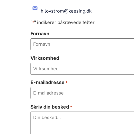
h.lovstrom@keesing.dk
"
" indikerer påkrævede felter
*
Fornavn
Virksomhed
E-mailadresse
*
Skriv din besked
*