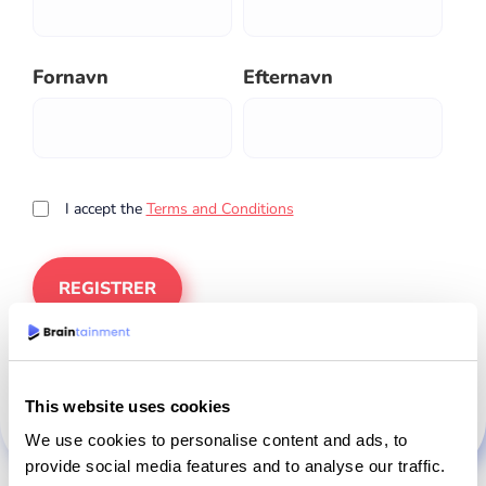
Fornavn
Efternavn
I accept the
Terms and Conditions
Har du allerede en konto?
Log ind
This website uses cookies
We use cookies to personalise content and ads, to
provide social media features and to analyse our traffic.