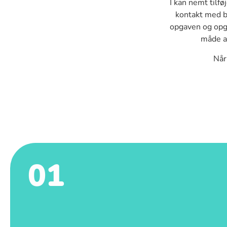
I kan nemt tilfø
kontakt med b
opgaven og opgi
måde a
Når
01