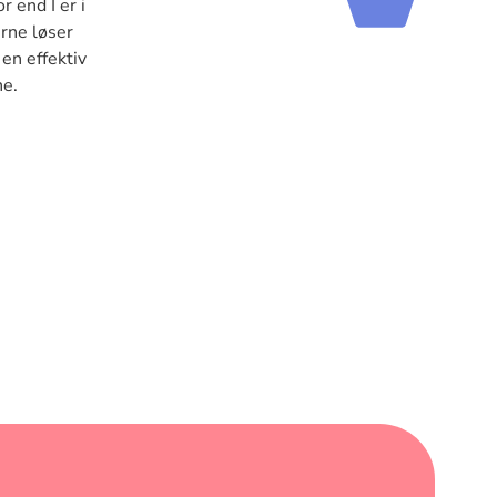
r end I er i
rne løser
en effektiv
ne.