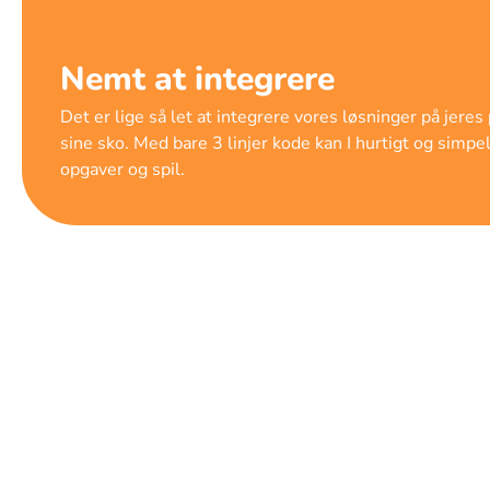
Nemt at integrere
Det er lige så let at integrere vores løsninger på jere
sine sko. Med bare 3 linjer kode kan I hurtigt og simpe
opgaver og spil.