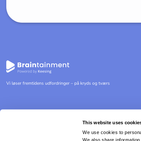
Vi løser fremtidens udfordringer – på kryds og tværs
This website uses cookie
We use cookies to personal
We also share information 