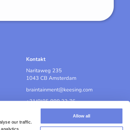
Kontakt
Naritaweg 235
1043 CB Amsterdam
braintainment@keesing.com
+31(0)85 888 32 76
Allow all
yse our traffic.
 analytics