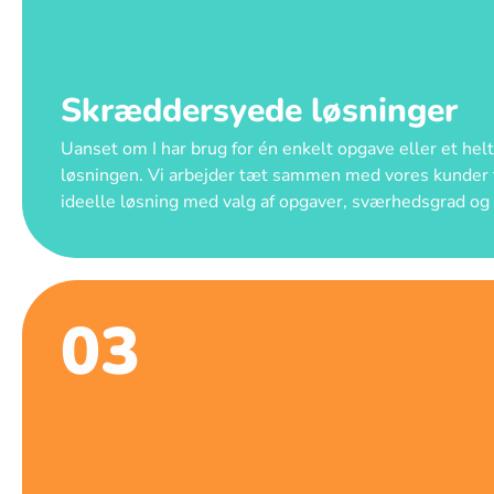
Skræddersyede løsninger
Uanset om I har brug for én enkelt opgave eller et helt 
løsningen. Vi arbejder tæt sammen med vores kunder fo
ideelle løsning med valg af opgaver, sværhedsgrad og 
03