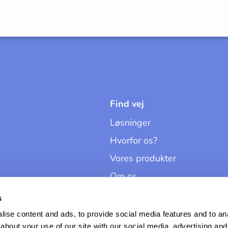
Find vej
Løsninger
Hvorfor os?
Vores produkter
Om os
Kontakt
s
Kontrolpanel
ise content and ads, to provide social media features and to anal
about your use of our site with our social media, advertising and