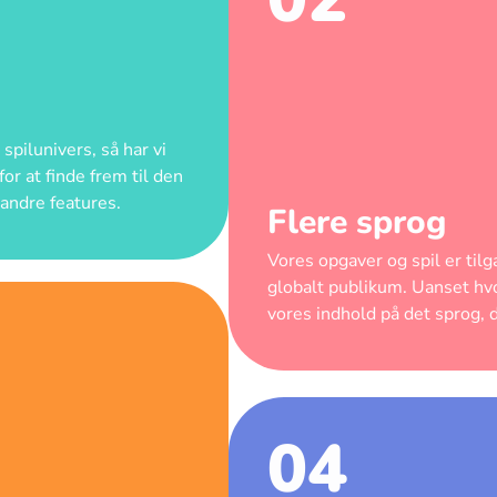
spilunivers, så har vi
r at finde frem til den
andre features.
Flere sprog
Vores opgaver og spil er tilg
globalt publikum. Uanset hvo
vores indhold på det sprog, 
04