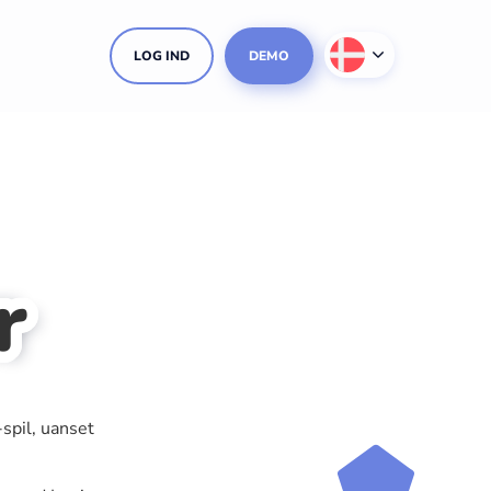
LOG IND
DEMO
r
spil, uanset