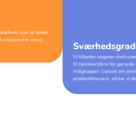
s platform som at binde
lt inkorporere vores
Sværhedsgrad
Vi tilbyder opgaver med sv
til hjernevridere for garvede
målgrupper. Uanset om jeres
problemknusere, så har vi den