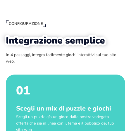
CONFIGURAZIONE
Integrazione semplice
In 4 passaggi, integra facilmente giochi interattivi sul tuo sito
web.
01
Scegli un mix di puzzle e giochi
Scegli un puzzle e/o un gioco dalla nostra variegata
offerta che sia in linea con il tema e il pubblico del tuo
sito web