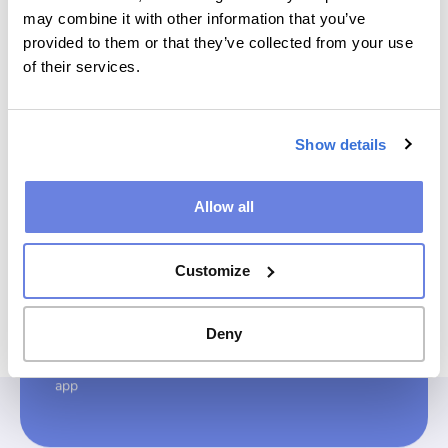
Incolla e gioca
may combine it with other information that you’ve
provided to them or that they’ve collected from your use
Copia il codice di incorporamento fornito per i puzzle e
of their services.
i giochi selezionati. È un semplice snippet che puoi
facilmente inserire nell’HTML del tuo sito web
Show details
Allow all
04
Customize
Esperienza senza soluzione di
continuità su ogni schermo
Deny
Tutti i giochi e i puzzle sono ottimizzati per
un’esperienza perfetta su ogni schermo; mobile, web e
app