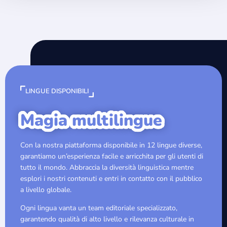
LINGUE DISPONIBILI
Magia multilingue
Con la nostra piattaforma disponibile in 12 lingue diverse,
garantiamo un’esperienza facile e arricchita per gli utenti di
tutto il mondo. Abbraccia la diversità linguistica mentre
esplori i nostri contenuti e entri in contatto con il pubblico
a livello globale.
Ogni lingua vanta un team editoriale specializzato,
garantendo qualità di alto livello e rilevanza culturale in