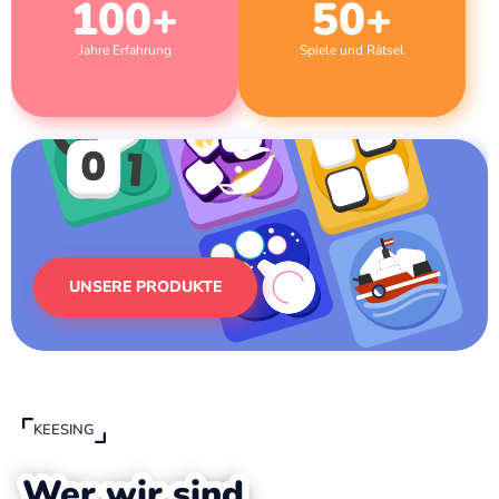
100
+
50
+
Jahre Erfahrung
Spiele und Rätsel
UNSERE PRODUKTE
KEESING
Wer wir sind