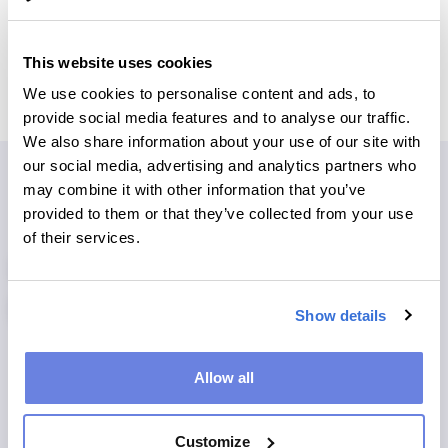
MEHR ÜBER UNS
This website uses cookies
We use cookies to personalise content and ads, to
provide social media features and to analyse our traffic.
We also share information about your use of our site with
our social media, advertising and analytics partners who
may combine it with other information that you’ve
provided to them or that they’ve collected from your use
SOMETHING FOR EVERYONE
of their services.
Wir revolutionieren das
Spiel- und Rätselerlebnis
Show details
Seit über einem Jahrhundert erreichen Spiele und Rätsel alle
Allow all
Altersgruppen und begeistern universell. Mit der zunehmenden
Digitalisierung haben wir unsere zeitlosen Klassiker ins digitale
Zeitalter geführt und weiter entwickelt. Unsere digitalen
Customize