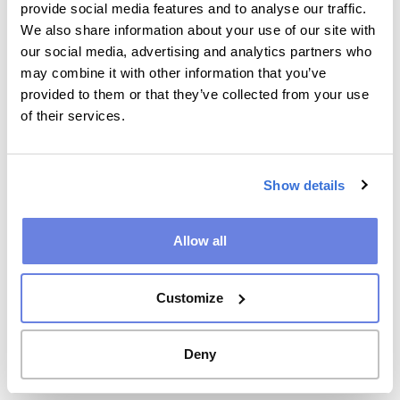
provide social media features and to analyse our traffic.
Egal ob Sie sich für ein Freemium-Modell, eine kanalbasierte
We also share information about your use of our site with
Strategie oder die Bereitstellung unvergleichlicher Puzzle- und
our social media, advertising and analytics partners who
Spielerlebnisse für Ihr Publikum entscheiden – wir unterstützen
may combine it with other information that you’ve
Sie auf Ihrem Weg. Wir bieten Ihnen Fachwissen und
provided to them or that they’ve collected from your use
maßgeschneiderte Lösungen, um die Erlebnisse Ihrer User zu
of their services.
verbessern und Ihre Ziele zu erreichen.
Verbessern Sie die Interaktivität Ihrer Website und maximieren
Show details
Sie deren Potenzial mit unserer innovativen Braintainment-
Plattform. Kommen Sie an Bord, um das volle Potenzial der
Braintainment-Plattform zu erfahren, bei der Wertsteigerung
Allow all
durch Erlebnisse und gut durchdachte Strategien erreichbar wird.
Customize
MEHR ÜBER MONETARISIEREN
Deny
DEMO ANFORDERN