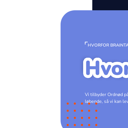
HVORFOR BRAINT
Hvor
Vi tilbyder Ordnød p
løbende, så vi kan le