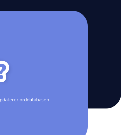
?
 opdaterer orddatabasen