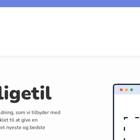
igetil
ldning, som vi tilbyder med
let til at give en
 det nyeste og bedste