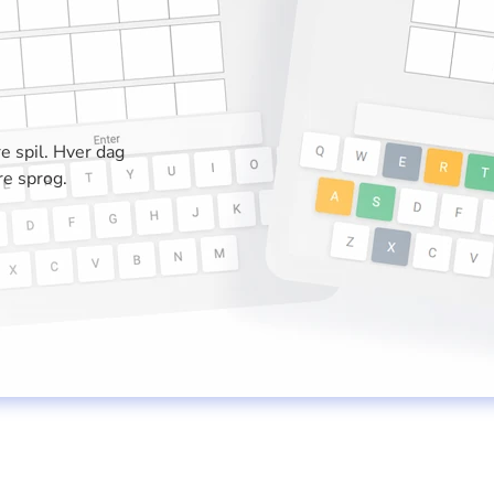
e spil. Hver dag
re sprog.