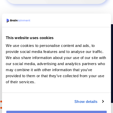
This website uses cookies
We use cookies to personalise content and ads, to
POURQUOI EST-CE UN JEU BRAINTAINMENT?
provide social media features and to analyse our traffic.
We also share information about your use of our site with
Pourquoi nous choisir?
our social media, advertising and analytics partners who
may combine it with other information that you’ve
provided to them or that they’ve collected from your use
Le mot du jour est disponible en plusieurs langues. Nos
of their services.
équipes sélectionnent et mettent à jour les listes de mots
régulièrement afin d’offrir un jeu de qualité et actuel.
Contactez notre représentant(e) commercial(e) pour plus
d’information.
Show details