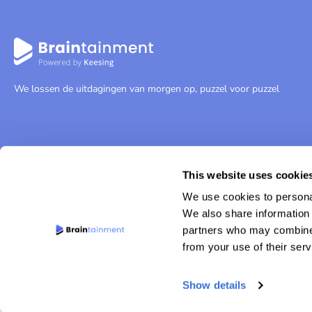
We lossen de uitdagingen van morgen op, puzzel voor puzzel
This website uses cookie
We use cookies to personal
We also share information 
partners who may combine i
from your use of their serv
© 2026 Braintainment
Website door WP Masters
Show details