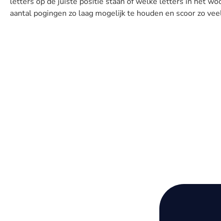
letters op de juiste positie staan ​​of welke letters in het w
aantal pogingen zo laag mogelijk te houden en scoor zo vee