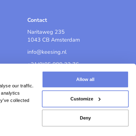
Contact
Naritaweg 235
1043 CB Amsterdam
info@keesing.nl
+31(0)85 888 32 76
Allow all
yse our traffic.
 analytics
Customize
y’ve collected
waarden
Privacybeleid
Cookiestatement
Deny