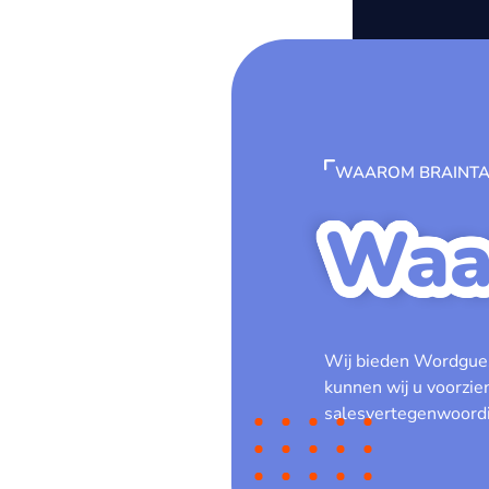
WAAROM BRAINTA
Waa
Wij bieden Wordgues
kunnen wij u voorzie
salesvertegenwoordi