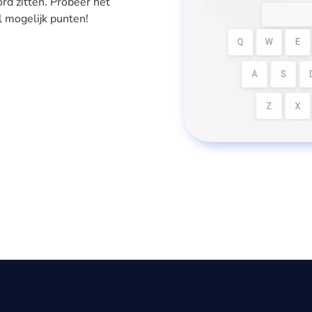
oord zitten. Probeer het
l mogelijk punten!