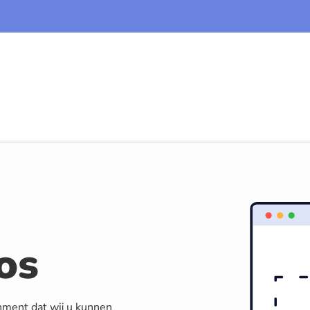
os
nment dat wij u kunnen