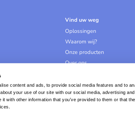
Vind uw weg
Oplossingen
Waarom wij?
Onze producten
Over ons
Contact
s
Dashboard
ise content and ads, to provide social media features and to anal
about your use of our site with our social media, advertising and
t with other information that you’ve provided to them or that the
ices.
Gebruiksvoor