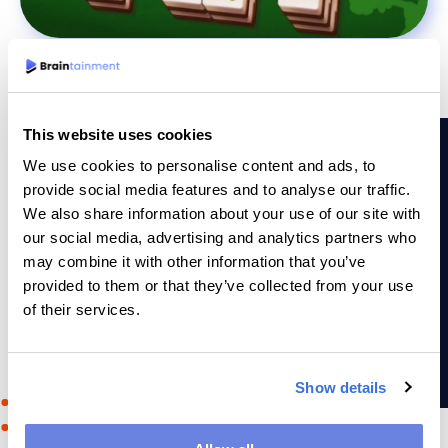
This website uses cookies
We use cookies to personalise content and ads, to
provide social media features and to analyse our traffic.
We also share information about your use of our site with
HVORFOR BRAINTAINMENT
our social media, advertising and analytics partners who
may combine it with other information that you’ve
Hvorfor vælge os?
provided to them or that they’ve collected from your use
of their services.
Det intuitive gameplay kombineret med vores flotte grafik
sørger for, at vi engagerer publikum. Spillet inviterer
brugerne til at blive ved med at spille og blive bedre og
Show details
bedre!