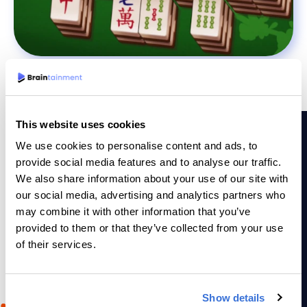
This website uses cookies
We use cookies to personalise content and ads, to
provide social media features and to analyse our traffic.
We also share information about your use of our site with
WARUM BRAINTAINMENT
our social media, advertising and analytics partners who
Warum wir?
may combine it with other information that you’ve
provided to them or that they’ve collected from your use
of their services.
Unser intuitives Gameplay in Kombination mit sehr
schönen Grafiken und Spielmechaniken sorgt dafür, dass
Ihr Publikum begeistert sein wird. Unsere Spiele laden
Show details
dazu ein, weiter zu spielen und sich zu verbessern!