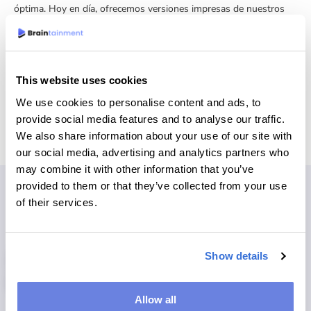
óptima. Hoy en día, ofrecemos versiones impresas de nuestros
juegos, además de crear versiones en línea, aplicaciones de
pasatiempos y juegos asociados a firmas editoriales.
¡Divertirse y jugar nunca pasa de moda
This website uses cookies
We use cookies to personalise content and ads, to
MÁS SOBRE NOSOTROS
provide social media features and to analyse our traffic.
We also share information about your use of our site with
our social media, advertising and analytics partners who
may combine it with other information that you’ve
provided to them or that they’ve collected from your use
of their services.
PARA TODOS LOS PERFILES
Juegos y pasatiempos
Show details
innovadores
Allow all