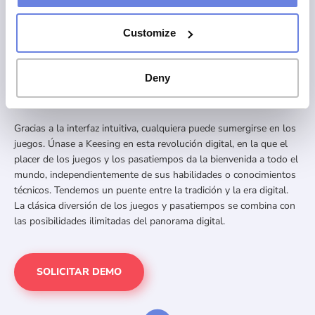
Durante más de un siglo, se ha demostrado que los pasatiempos
y los juegos llegan a personas de todas las edades y cautivan a
Customize
un público universal.
Keesing adapta sus clásicos atemporales a la era de la
digitalización y, mediante los distintos niveles de dificultad (desde
Deny
nivel principiante al nivel experto), garantiza que los productos
digitales sean accesibles para todos.
Gracias a la interfaz intuitiva, cualquiera puede sumergirse en los
juegos. Únase a Keesing en esta revolución digital, en la que el
placer de los juegos y los pasatiempos da la bienvenida a todo el
mundo, independientemente de sus habilidades o conocimientos
técnicos. Tendemos un puente entre la tradición y la era digital.
La clásica diversión de los juegos y pasatiempos se combina con
las posibilidades ilimitadas del panorama digital.
SOLICITAR DEMO