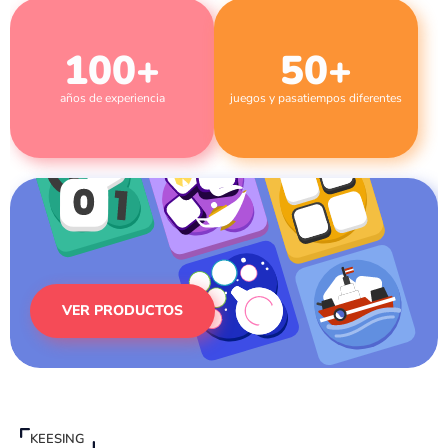
100
+
50
+
años de experiencia
juegos y pasatiempos diferentes
VER PRODUCTOS
KEESING