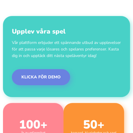
Upplev våra spel
Vår plattform erbjuder ett spännande utbud av upplevelser
för att passa varje lösares och spelares preferenser. Kasta
dig in och upptäck ditt nästa speläventyr idag!
KLICKA FÖR DEMO
100
+
50
+
år av erfarenhet
korsord, klurigheter och spel