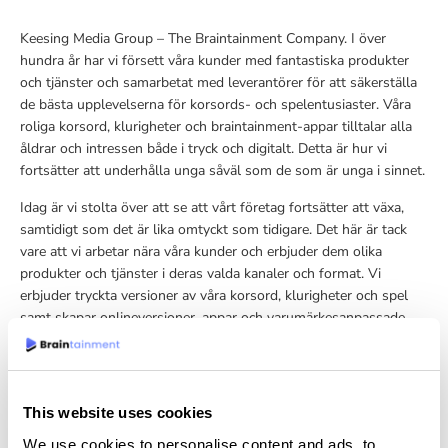
Keesing Media Group – The Braintainment Company. I över
hundra år har vi försett våra kunder med fantastiska produkter
och tjänster och samarbetat med leverantörer för att säkerställa
de bästa upplevelserna för korsords- och spelentusiaster. Våra
roliga korsord, klurigheter och braintainment-appar tilltalar alla
åldrar och intressen både i tryck och digitalt. Detta är hur vi
fortsätter att underhålla unga såväl som de som är unga i sinnet.
Idag är vi stolta över att se att vårt företag fortsätter att växa,
samtidigt som det är lika omtyckt som tidigare. Det här är tack
vare att vi arbetar nära våra kunder och erbjuder dem olika
produkter och tjänster i deras valda kanaler och format. Vi
erbjuder tryckta versioner av våra korsord, klurigheter och spel
samt skapar onlineversioner, appar och varumärkesanpassade
kreativa spel för utgivare. För att ha kul och spela spel kommer
alltid vara lika aktuellt.
This website uses cookies
MER OM OSS
We use cookies to personalise content and ads, to