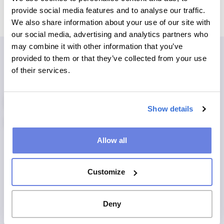
provide social media features and to analyse our traffic.
We also share information about your use of our site with
our social media, advertising and analytics partners who
may combine it with other information that you’ve
provided to them or that they’ve collected from your use
of their services.
NÅGOT FÖR ALLA
Revolutionerande spel
Show details
och klurigheter
Allow all
I över ett sekel har korsord, klurigheter och spel överbryggat
åldersgränser och fascinerat människor över hela världen. Genom
att utvecklas i takt med tiden har vi digitaliserat dessa tidlösa
Customize
klassiker. Våra digitala produkter innebär tillgänglighet för alla
och erbjuder varierande svårighetsgrader till både nybörjare och
expertlösare.
Deny
Med ett intuitivt gränssnitt kan vem som helst dyka in – ingen