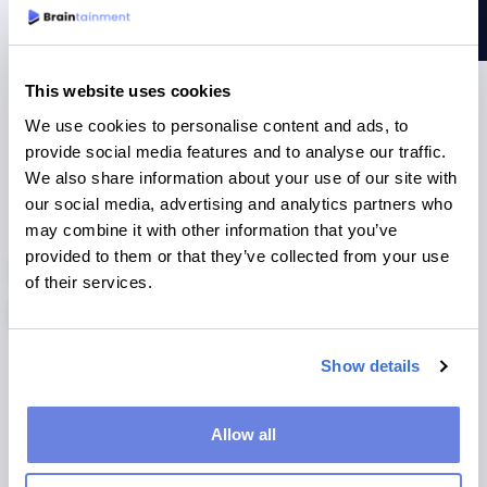
unsere Plattform kontinuierlich, um die Zahl Ihrer
wiederkehrenden Besucher zu erhöhen!
This website uses cookies
We use cookies to personalise content and ads, to
provide social media features and to analyse our traffic.
We also share information about your use of our site with
our social media, advertising and analytics partners who
LOYALER NUTZERSTAMM
may combine it with other information that you’ve
provided to them or that they’ve collected from your use
Vergrößern Sie Ihre
of their services.
Nutzerdatenbank
Show details
Erweitern Sie Ihre Nutzerdatenbank mühelos mit unserer
Plattform. Verlage, die unsere Inhalte nutzen, haben ein
bemerkenswertes Wachstum bei der Pflege ihrer
Allow all
Kundendatenbanken erlebt. Durch das Hinzufügen weiterer
Rätsel- und Spielinhalte können Sie das Wachstum noch