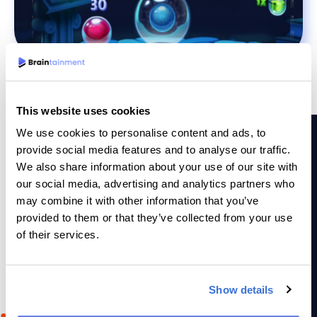
This website uses cookies
We use cookies to personalise content and ads, to
provide social media features and to analyse our traffic.
We also share information about your use of our site with
our social media, advertising and analytics partners who
HVORFOR BRAINTAINMENT
may combine it with other information that you’ve
provided to them or that they’ve collected from your use
Hvorfor vælge os?
of their services.
Vores grafiske designere bag dette spil har udført et
fantastisk stykke arbejde. Spillet ser ikke kun flot ud, men
Show details
det er også udfordrende for alle typer spillere. Der er et
utal af niveauer, som kan underholde brugerne i timevis.