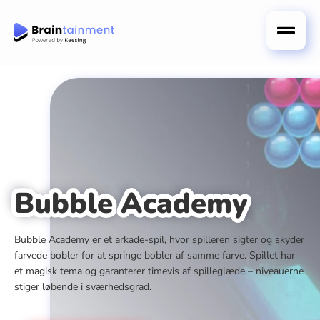
Bubble Academy
Bubble Academy er et arkade-spil, hvor spilleren sigter og skyder
farvede bobler for at springe bobler af samme farve. Spillet har
et magisk tema og garanterer timevis af spilleglæde – niveauerne
stiger løbende i sværhedsgrad.