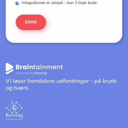
Integrationen er simpel – kun 3 linjer kode
DEMO
Vi løser fremtidens udfordringer – på kryds
og tværs.