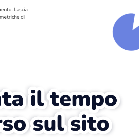
mento. Lascia
 metriche di
a il tempo
so sul sito