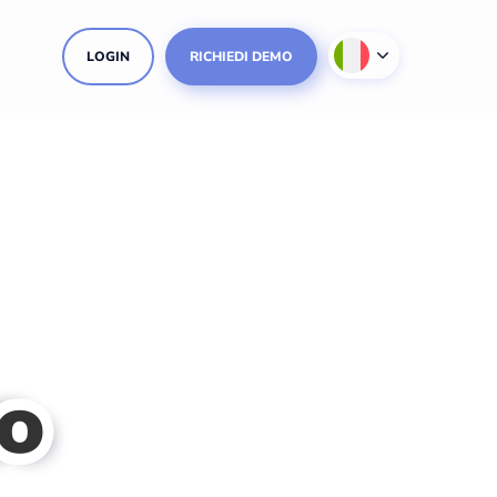
LOGIN
RICHIEDI DEMO
to