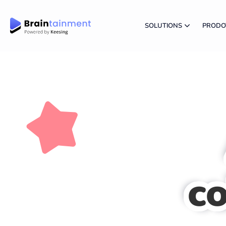
SOLUTIONS
PRODO
c