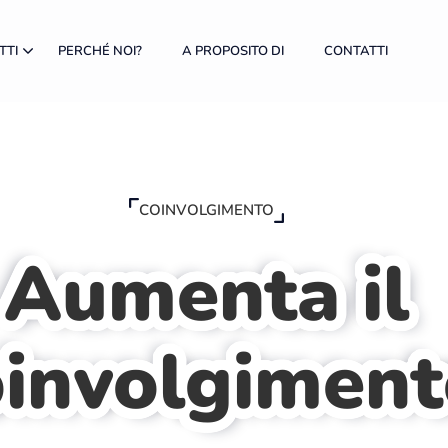
TTI
PERCHÉ NOI?
A PROPOSITO DI
CONTATTI
COINVOLGIMENTO
Aumenta il
oinvolgimen