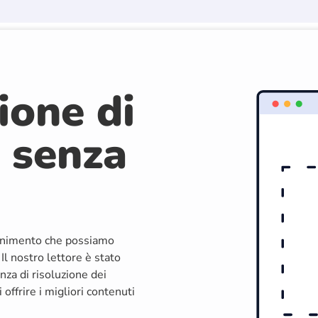
ione di
e senza
ttenimento che possiamo
 Il nostro lettore è stato
nza di risoluzione dei
offrire i migliori contenuti