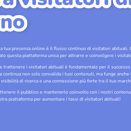
rno
la tua presenza online è il flusso continuo di visitatori abitual
ato questa piattaforma unica per attrarre e coinvolgere i visitato
e e trattenere i visitatori abituali è fondamentale per il successo 
a continua non solo convalida i tuoi contenuti, ma funge anche
visibilità di ricerca e una connessione più forte tra il tuo marchi
tenere il pubblico e mantenerlo coinvolto con i nostri contenu
ra piattaforma per aumentare i tassi di visitatori abituali!