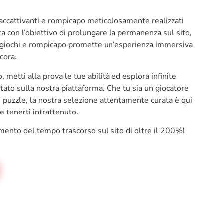
accattivanti e rompicapo meticolosamente realizzati
a con l’obiettivo di prolungare la permanenza sul sito,
di giochi e rompicapo promette un’esperienza immersiva
cora.
, metti alla prova le tue abilità ed esplora infinite
tato sulla nostra piattaforma. Che tu sia un giocatore
 puzzle, la nostra selezione attentamente curata è qui
e tenerti intrattenuto.
umento del tempo trascorso sul sito di oltre il 200%!