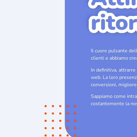
rito
Il cuore pulsante del
clienti e abbiamo cre
In definitiva, attrarr
web. La loro presenz
conversioni, migliore 
Sappiamo come intrat
costantemente la nost