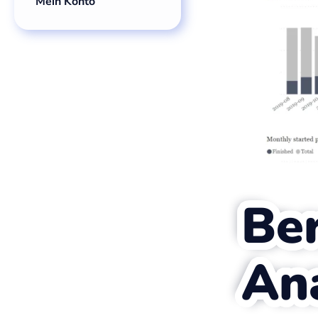
Mein Konto
Ber
An