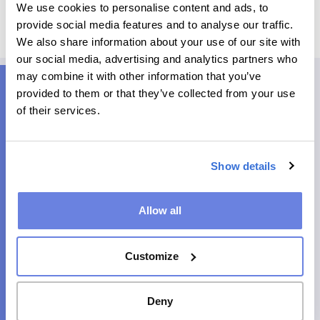
We use cookies to personalise content and ads, to
provide social media features and to analyse our traffic.
We also share information about your use of our site with
our social media, advertising and analytics partners who
may combine it with other information that you’ve
provided to them or that they’ve collected from your use
of their services.
RESULTADOS EFECTIVOS
Show details
Un gran éxito para
nuestro cliente
Allow all
Un destacado editor nórdico buscaba mejorar la fidelización
de los usuarios y ampliar el número de suscriptores.
Customize
La editorial redirigió su estrategia comercial y comenzó a
incluir juegos y pasatiempos. De esta manera, no solo
Deny
consiguió introducirse en un mercado que se encuentra en