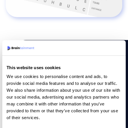
This website uses cookies
WARUM BRAINTAINMENT
We use cookies to personalise content and ads, to
Warum wir?
provide social media features and to analyse our traffic.
We also share information about your use of our site with
our social media, advertising and analytics partners who
Unsere Wortsuche-Rätsel sind in mehreren Sprachen
may combine it with other information that you’ve
verfügbar. Die Rätsel werden von unseren
provided to them or that they’ve collected from your use
muttersprachlichen Redaktionen erstellt, um die beste
of their services.
Qualität für Ihr Publikum zu gewährleisten. Die Rätsel
können eine Vielzahl von Themen wie beispielsweise