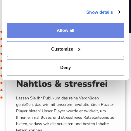
Königshäuser, Sport oder Essen und Trinken bedienen.
Wir bieten sogar maßgeschneiderte Rätsel an, die auf Ihr
Show details
Produkt oder Ihre Dienstleistung und Ihr Publikum
zugeschnitten sind. Fragen Sie unsere Vertriebsmitarbeiter
nach allen Möglichkeiten für maßgeschneiderte Rätsel.
Allow all
Customize
Deny
Nahtlos & stressfrei
Lassen Sie Ihr Publikum das reine Vergnügen
genießen, das wir mit unserem revolutionären Puzzle-
Player bieten! Unser Player wurde entwickelt, um
Ihnen ein nahtloses und stressfreies Rätselerlebnis zu
bieten, sodass wir die neuesten und besten Inhalte
liefern können.