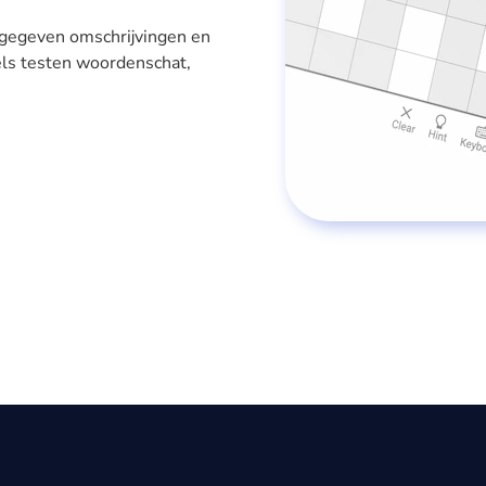
de gegeven omschrijvingen en
els testen woordenschat,