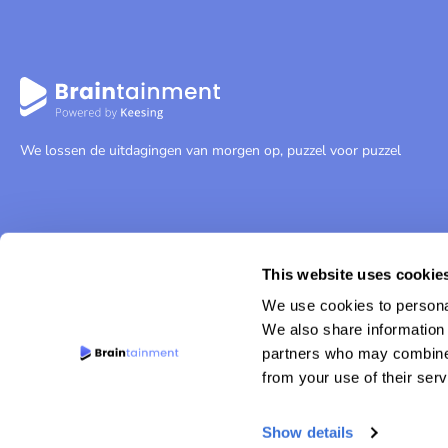
We lossen de uitdagingen van morgen op, puzzel voor puzzel
This website uses cookie
We use cookies to personal
We also share information 
partners who may combine i
from your use of their serv
© 2026 Braintainment
Website door WP Masters
Show details