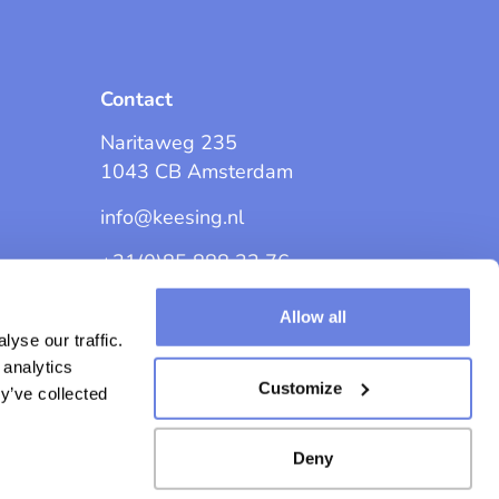
Contact
Naritaweg 235
1043 CB Amsterdam
info@keesing.nl
+31(0)85 888 32 76
Allow all
yse our traffic.
 analytics
Customize
y’ve collected
waarden
Privacybeleid
Cookiestatement
Deny