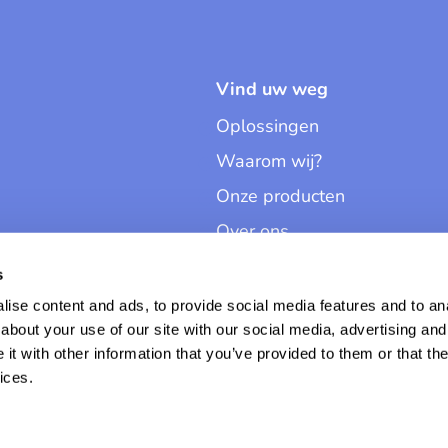
Vind uw weg
Oplossingen
Waarom wij?
Onze producten
Over ons
Contact
s
Dashboard
ise content and ads, to provide social media features and to anal
about your use of our site with our social media, advertising and
t with other information that you’ve provided to them or that the
ices.
Gebruiksvoor