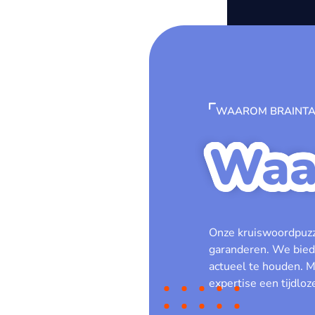
WAAROM BRAINTA
Waa
Onze kruiswoordpuzz
garanderen. We bied
actueel te houden. 
expertise een tijdloz