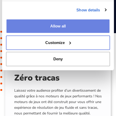
Nos mots croisés sont réputés car nous avons un savoir-
faire de plus de 100 ans sur ce jeu. Nous avons également
Show details
des équipes éditoriales dédiées à ce jeu pour assurer une
qualité premium. Nous enrichissons et mettons à jour
continuellement notre contenu afin de proposer des jeux
Allow all
qui plairont aux joueurs passionnés.
Customize
Deny
Zéro tracas
Laissez votre audience profiter d’un divertissement de
qualité grâce à nos moteurs de jeux performants ! Nos
moteurs de jeux ont été construit pour vous offrir une
expérience de résolution de jeu fluide et sans tracas,
nous permettant de fournir la meilleure qualité.