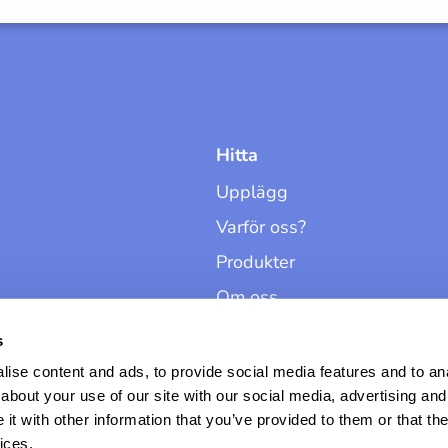
Hitta
Upplägg
Varför oss?
Produkter
Om oss
Kontakt
s
Översikt
ise content and ads, to provide social media features and to anal
about your use of our site with our social media, advertising and
t with other information that you’ve provided to them or that the
ices.