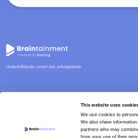
Underhållande, smart och avkopplande
This website uses cookie
We use cookies to personal
We also share information 
partners who may combine i
from your use of their serv