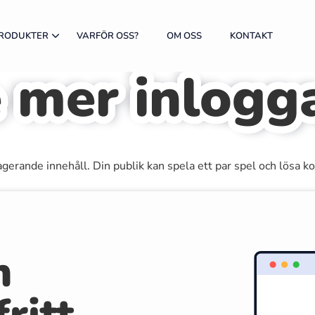
RODUKTER
VARFÖR OSS?
OM OSS
KONTAKT
e mer inlogg
agerande innehåll. Din publik kan spela ett par spel och lösa 
h
ritt