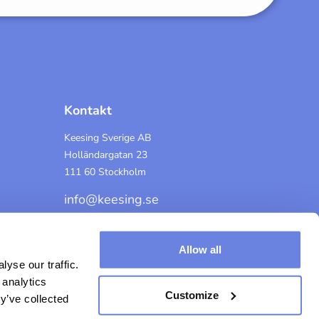
Kontakt
Keesing Sverige AB
Holländargatan 23
111 60 Stockholm
info@keesing.se
Allow all
yse our traffic.
 analytics
Customize
y’ve collected