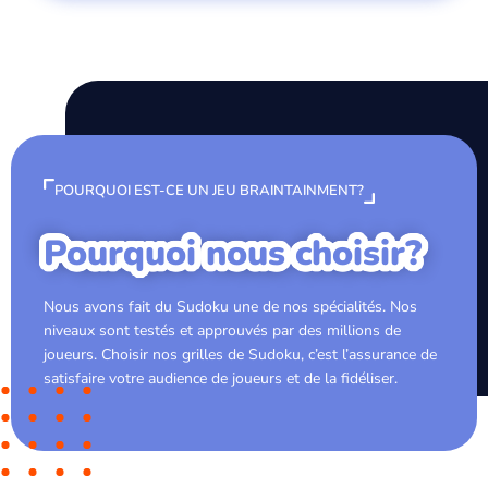
POURQUOI EST-CE UN JEU BRAINTAINMENT?
Pourquoi nous choisir?
Nous avons fait du Sudoku une de nos spécialités. Nos
niveaux sont testés et approuvés par des millions de
joueurs. Choisir nos grilles de Sudoku, c’est l’assurance de
satisfaire votre audience de joueurs et de la fidéliser.