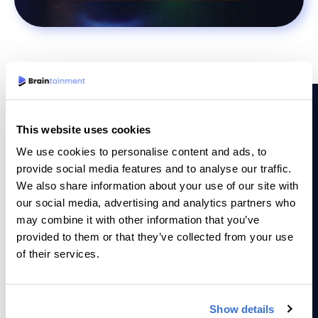
This website uses cookies
We use cookies to personalise content and ads, to
POURQUOI EST-CE UN JEU BRAINTAINMENT?
provide social media features and to analyse our traffic.
We also share information about your use of our site with
Pourquoi nous choisir?
our social media, advertising and analytics partners who
may combine it with other information that you’ve
Avec plus de 500 niveaux, nous garantissons des heures
provided to them or that they’ve collected from your use
de jeu. Le graphisme et les animations du jeu plongent le
of their services.
joueur dans un univers magique qui l’incitera à revenir pour
continuer de progresser au fil des niveaux. Jewel Academy
est un jeu plébiscité par les joueurs. Grâce au temps
moyen passé à jouer, le jeu est parfait pour capter et
Show details