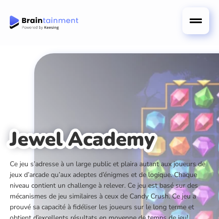
Jewel Academy
Ce jeu s’adresse à un large public et plaira autant aux joueurs de
jeux d’arcade qu’aux adeptes d’énigmes et de logique. Chaque
niveau contient un challenge à relever. Ce jeu est basé sur des
mécanismes de jeu similaires à ceux de Candy Crush. Ce jeu a
prouvé sa capacité à fidéliser les joueurs sur le long terme et
obtient d’excellents résultats en moyenne de temps de jeu!