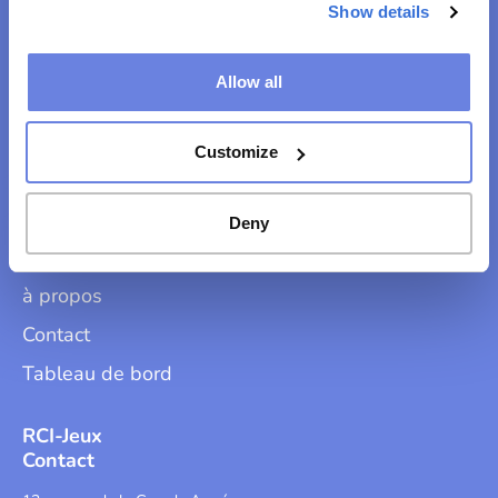
Show details
Allow all
Trouvez votre chemin
Customize
Solutions
Pourquoi nous choisir?
Deny
Jeux HTML5
à propos
Contact
Tableau de bord
RCI-Jeux
Contact